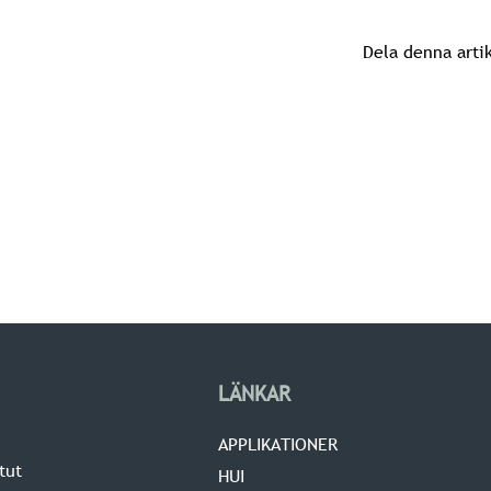
Dela denna arti
LÄNKAR
APPLIKATIONER
tut
HUI