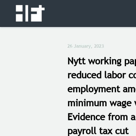
26 January, 2023
Nytt working pa
reduced labor c
employment am
minimum wage 
Evidence from a
payroll tax cut