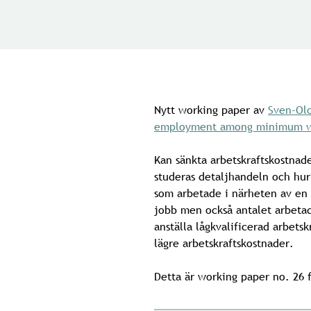
Nytt working paper av
Sven-Ol
employment among minimum wag
Kan sänkta arbetskraftskostnader
studeras detaljhandeln och hur
som arbetade i närheten av en i
jobb men också antalet arbetad
anställa lågkvalificerad arbetsk
lägre arbetskraftskostnader.
Detta är working paper no. 26 f