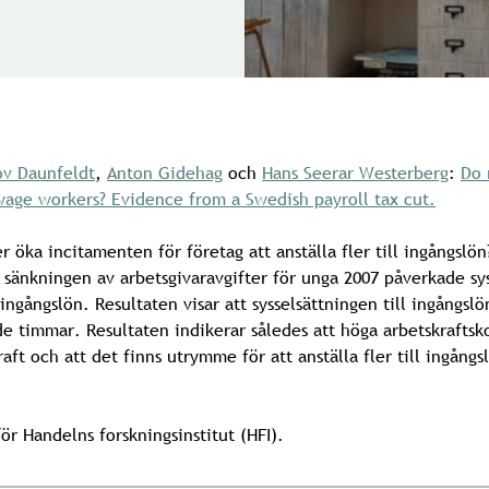
ov Daunfeldt
,
Anton Gidehag
och
Hans Seerar Westerberg
:
Do 
e workers? Evidence from a Swedish payroll tax cut.
 öka incitamenten för företag att anställa fler till ingångslön
 sänkningen av arbetsgivaravgifter för unga 2007 påverkade sy
ngångslön. Resultaten visar att sysselsättningen till ingångsl
e timmar. Resultaten indikerar således att höga arbetskraftsko
raft och att det finns utrymme för att anställa fler till ingång
ör Handelns forskningsinstitut (HFI).