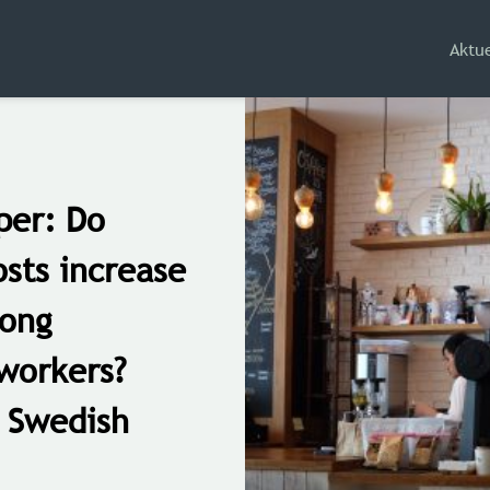
Aktue
per: Do
osts increase
ong
workers?
 Swedish