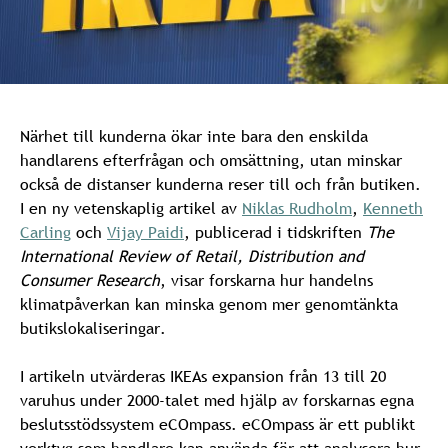
Närhet till kunderna ökar inte bara den enskilda
handlarens efterfrågan och omsättning, utan minskar
också de distanser kunderna reser till och från butiken.
I en ny vetenskaplig artikel av
Niklas Rudholm
,
Kenneth
Carling
och
Vijay Paidi
, publicerad i tidskriften
The
International Review of Retail, Distribution and
Consumer Research
, visar forskarna hur handelns
klimatpåverkan kan minska genom mer genomtänkta
butikslokaliseringar.
I artikeln utvärderas IKEAs expansion från 13 till 20
varuhus under 2000-talet med hjälp av forskarnas egna
beslutsstödssystem eCOmpass. eCOmpass är ett publikt
verktyg som handlare kan använda för att analysera hur