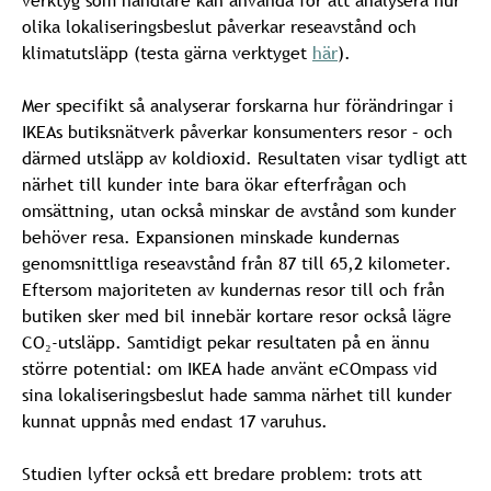
olika lokaliseringsbeslut påverkar reseavstånd och
klimatutsläpp (testa gärna verktyget
här
).
Mer specifikt så analyserar forskarna hur förändringar i
IKEAs butiksnätverk påverkar konsumenters resor – och
därmed utsläpp av koldioxid. Resultaten visar tydligt att
närhet till kunder inte bara ökar efterfrågan och
omsättning, utan också minskar de avstånd som kunder
behöver resa. Expansionen minskade kundernas
genomsnittliga reseavstånd från 87 till 65,2 kilometer.
Eftersom majoriteten av kundernas resor till och från
butiken sker med bil innebär kortare resor också lägre
CO₂-utsläpp. Samtidigt pekar resultaten på en ännu
större potential: om IKEA hade använt eCOmpass vid
sina lokaliseringsbeslut hade samma närhet till kunder
kunnat uppnås med endast 17 varuhus.
Studien lyfter också ett bredare problem: trots att