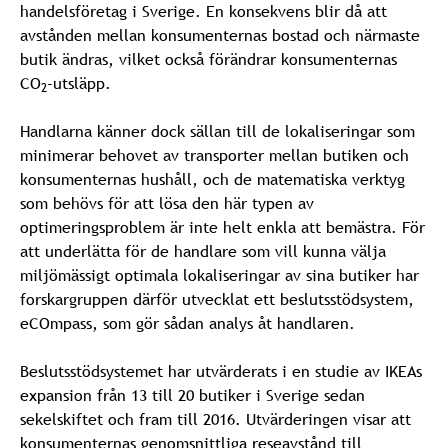
handelsföretag i Sverige. En konsekvens blir då att
avstånden mellan konsumenternas bostad och närmaste
butik ändras, vilket också förändrar konsumenternas
CO
-utsläpp.
2
Handlarna känner dock sällan till de lokaliseringar som
minimerar behovet av transporter mellan butiken och
konsumenternas hushåll, och de matematiska verktyg
som behövs för att lösa den här typen av
optimeringsproblem är inte helt enkla att bemästra. För
att underlätta för de handlare som vill kunna välja
miljömässigt optimala lokaliseringar av sina butiker har
forskargruppen därför utvecklat ett beslutsstödsystem,
eCOmpass, som gör sådan analys åt handlaren.
Beslutsstödsystemet har utvärderats i en studie av IKEAs
expansion från 13 till 20 butiker i Sverige sedan
sekelskiftet och fram till 2016. Utvärderingen visar att
konsumenternas genomsnittliga reseavstånd till