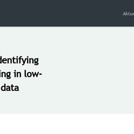
Aktue
dentifying
ing in low-
 data