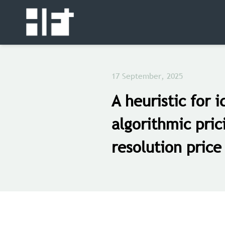
17 September, 2025
A heuristic for i
algorithmic pric
resolution price