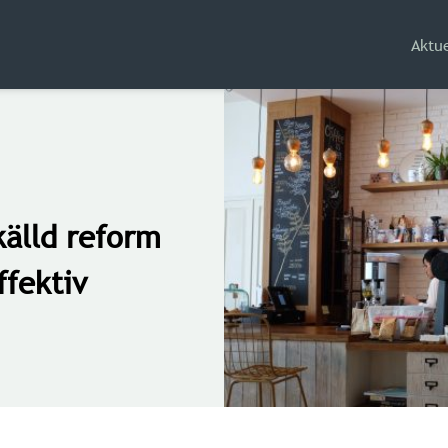
Aktue
källd reform
ffektiv