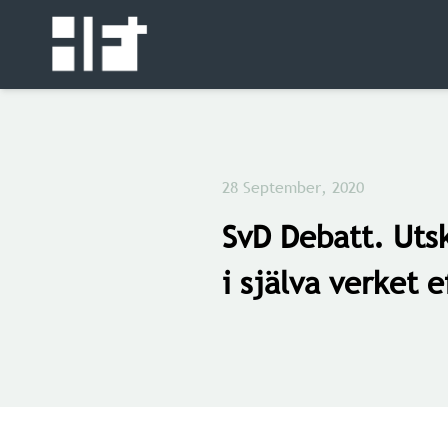
28 September, 2020
SvD Debatt. Uts
i själva verket e