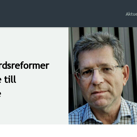
Aktue
ärdsreformer
 till
e