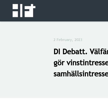
2 February, 2023
DI Debatt. Välf
gör vinstintresse
samhällsintress