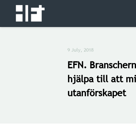
9 July, 2018
EFN. Branscher
hjälpa till att m
utanförskapet