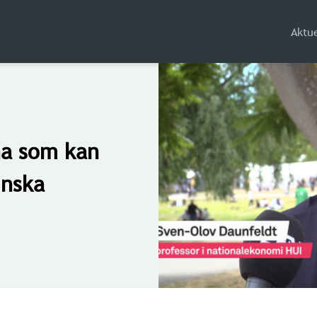
Aktue
na som kan
inska