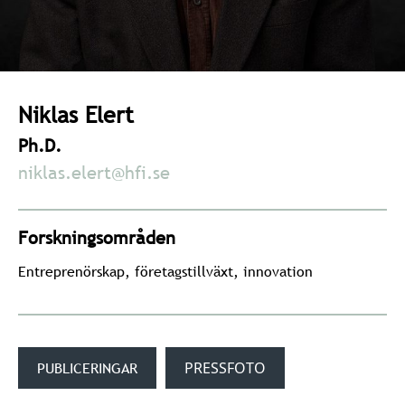
Niklas Elert
Ph.D.
niklas.elert@hfi.se
Forskningsområden
Entreprenörskap, företagstillväxt, innovation
PUBLICERINGAR
PRESSFOTO