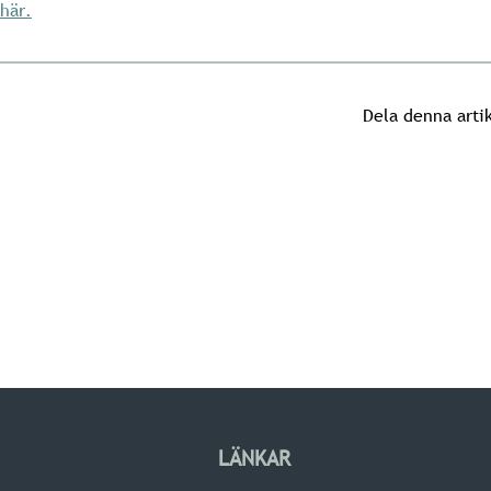
här.
Dela denna arti
LÄNKAR