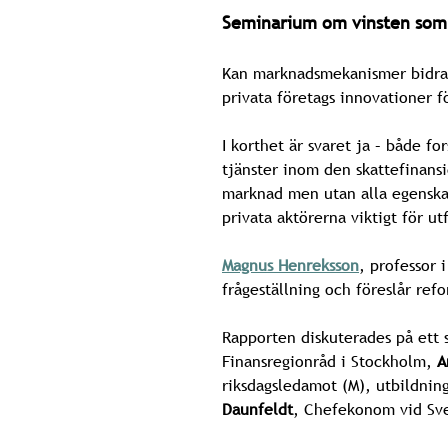
Seminarium om vinsten som s
Kan marknadsmekanismer bidra t
privata företags innovationer f
I korthet är svaret ja – både fo
tjänster inom den skattefinans
marknad men utan alla egenska
privata aktörerna viktigt för utf
Magnus Henreksson
, professor
frågeställning och föreslår ref
Rapporten diskuterades på ett
Finansregionråd i Stockholm,
A
riksdagsledamot (M), utbildnin
Daunfeldt
, Chefekonom vid Sve