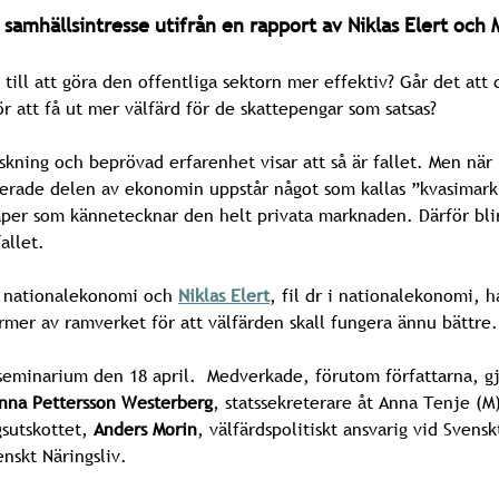
amhällsintresse utifrån en rapport av Niklas Elert och
ill att göra den offentliga sektorn mer effektiv? Går det att 
ör att få ut mer välfärd för de skattepengar som satsas?
rskning och beprövad erfarenhet visar att så är fallet. Men när p
ierade delen av ekonomin uppstår något som kallas ”kvasimark
per som kännetecknar den helt privata marknaden. Därför bl
allet.
 i nationalekonomi och
Niklas Elert
, fil dr i nationalekonomi, 
ormer av ramverket för att välfärden skall fungera ännu bättre.
 seminarium den 18 april. Medverkade, förutom författarna, 
nna Pettersson Westerberg
, statssekreterare åt Anna Tenje (
gsutskottet,
Anders Morin
, välfärdspolitiskt ansvarig vid Svens
nskt Näringsliv.