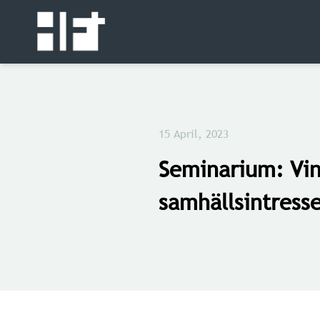
15 April, 2023
Seminarium: Vi
samhällsintress