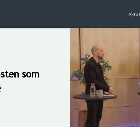
Aktue
nsten som
e