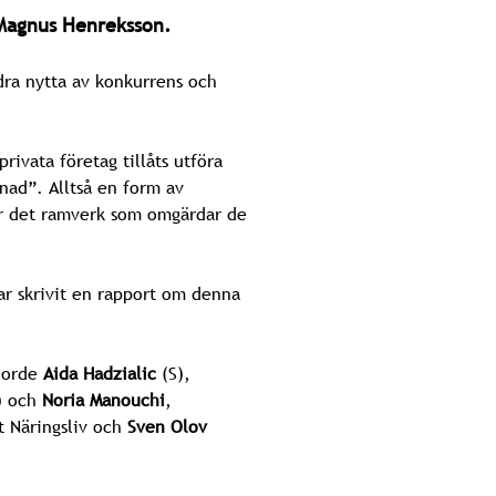
 Magnus Henreksson.
dra nytta av konkurrens och
rivata företag tillåts utföra
nad”. Alltså en form av
ir det ramverk som omgärdar de
har skrivit en rapport om denna
gjorde
Aida Hadzialic
(S),
M) och
Noria Manouchi
,
kt Näringsliv och
Sven Olov